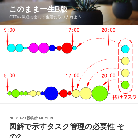
コ
このまま一生Β版
ン
GTDを気軽に楽しく生活に取り入れよう
テ
ン
ツ
へ
ス
キ
ッ
プ
投
2013/01/23
投稿者:
MOYORI
稿
図解で示すタスク管理の必要性 そ
日:
の2