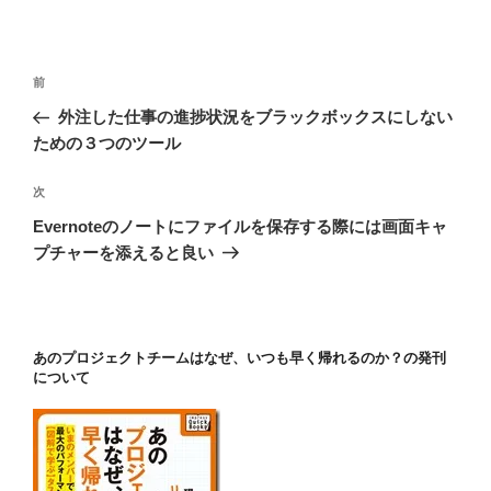
投
前
前
稿
の
外注した仕事の進捗状況をブラックボックスにしない
ナ
投
ための３つのツール
ビ
稿
ゲ
次
次
の
ー
Evernoteのノートにファイルを保存する際には画面キャ
投
シ
プチャーを添えると良い
稿
ョ
ン
あのプロジェクトチームはなぜ、いつも早く帰れるのか？の発刊
について