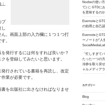
Nozbeの使い
1)：
て)
に
GTDに
を意味するのか – 
Evernote
のプ
の効用と自己認識 –
較し
せん。画面上部の入力欄に１つ１つ打
Evernote
ーノートが”人
です。
SocialMedi
版を発行するには何をすれば良いか？
「忙しすぎて
スクを登録してみたいと思います。
たった一つの
冷静を取り戻せるコツ
ャルメディア
在発行されている書籍を再読し、改定
す作業が必要です。
カテゴリー
画書を出版社に出さなければなりませ
Blog