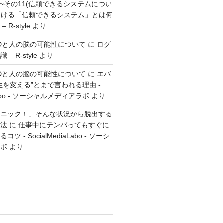
方~その11(信頼できるシステムについ
おける「信頼できるシステム」とは何
R-style
より
とGTDと人の脳の可能性について
に
ログ
 R-style
より
とGTDと人の脳の可能性について
に
エバ
生を変える”とまで言われる理由 -
aLabo - ソーシャルメディアラボ
より
パニック！」そんな状況から脱出する
方法
に
仕事中にテンパってもすぐに
 - SocialMediaLabo - ソーシ
ラボ
より