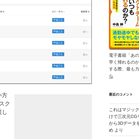
電子書籍「あ
早く帰れるの
する際、最も
ら
い方
最近のコメント
スク
これはマジッ
説し
けで三次元CG
から3Dデータ
め
より