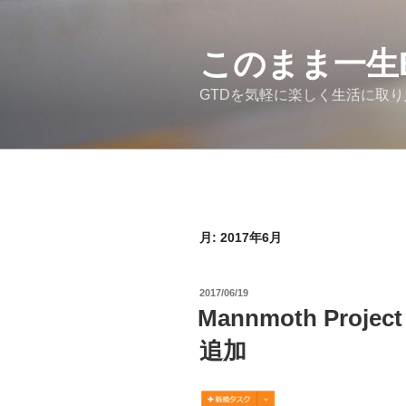
コ
ン
テ
このまま一生
ン
GTDを気軽に楽しく生活に取
ツ
へ
ス
キ
ッ
プ
月:
2017年6月
投
2017/06/19
稿
Mannmoth Proj
日:
追加