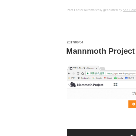
Post Footer automatically generated by
Add Post
投
2017/06/04
稿
Mannmoth Proje
日: