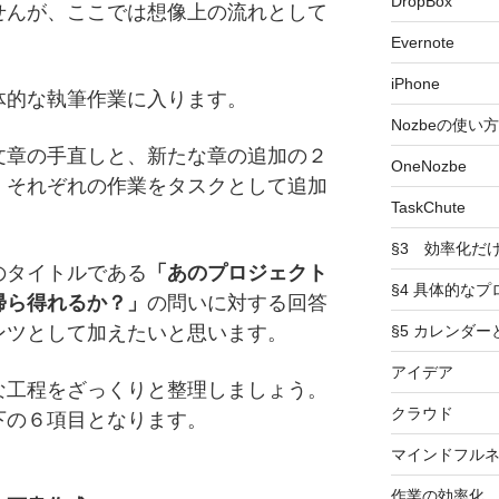
DropBox
せんが、ここでは想像上の流れとして
Evernote
iPhone
体的な執筆作業に入ります。
Nozbeの使い方
文章の手直しと、新たな章の追加の２
OneNozbe
、それぞれの作業をタスクとして追加
TaskChute
§3 効率化だ
のタイトルである
「あのプロジェクト
§4 具体的なプ
帰ら得れるか？」
の問いに対する回答
§5 カレンダ
ンツとして加えたいと思います。
アイデア
な工程をざっくりと整理しましょう。
クラウド
下の６項目となります。
マインドフル
作業の効率化