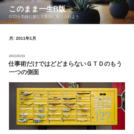
コ
このまま一生Β版
ン
GTDを気軽に楽しく生活に取り入れよう
テ
ン
ツ
月:
2011年1月
へ
ス
キ
投
2011/01/31
ッ
稿
仕事術だけではどどまらないＧＴＤのもう
日:
プ
一つの側面