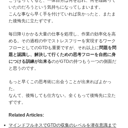
こうなってくると、一体自分は何を恐れ、何を躊躇って
いたのだろうという気持ちになってしまいます。
こんな事なら早く手を付けていれば良かったと、またま
た後悔先に立たずです。
毎日降りかかる大量の仕事を処理し、作業の効率化を高
める。その過程の中でストレスフリーを実現するワーク
フローとしてのGTDも重要ですが、それ以上に
問題を問
題と認識し、解決して行くための思考フローを自然に身
につける訓練が出来る
のがGTDの持つもう一つの側面だ
と思うのです。
もっと早くこの思考術に出会うことが出来ればよかっ
た。
なんて、後悔しても仕方ない。全くもって後悔先に立た
ずです。
Related Articles:
マインドフルネスでGTDの収集のレベルを潜在意識まで