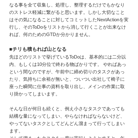
なる事を全て収集し、処理し、整理するだけでもかなり
のストレス軽減に繋がると思います。しかし大切なこと
はその気になることに対してコミットしたNextActionを実
行し、そのToDoをリストから消して行くことが出来なけ
れば、何のためのGTDか分かりません。
■
チリも積もれば山となる
先ほどのリストで挙げているToDoは、基本的には二分以
内、もしくは10分位で終わる物ばかりです。 やればあっ
という間なのですが、午前中に締め切りのタスクがあっ
たり、気持ちに余裕が無いと、ついつい出社して椅子に
座った瞬間に仕事の資料を取り出し、メインの作業に取
り掛かってしまいます。
そんな日が何日も続くと、例え小さなタスクであっても
結構な量になってしまい、やらなければならないけど、
やってないタスクとしてどんどん溜まって行ってしまい
ます。