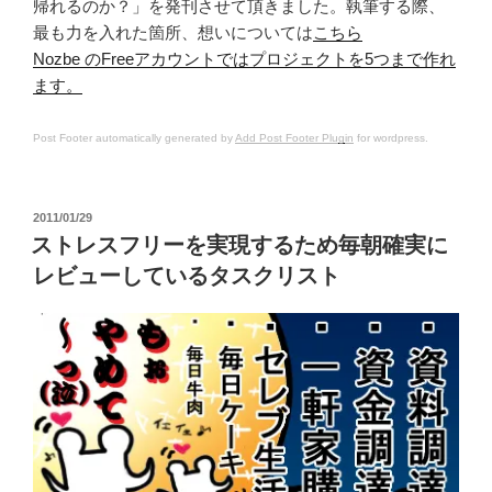
帰れるのか？」を発刊させて頂きました。執筆する際、
最も力を入れた箇所、想いについては
こちら
Nozbe のFreeアカウントではプロジェクトを5つまで作れ
ます。
Post Footer automatically generated by
Add Post Footer Plugin
for wordpress.
投
2011/01/29
稿
ストレスフリーを実現するため毎朝確実に
日:
レビューしているタスクリスト