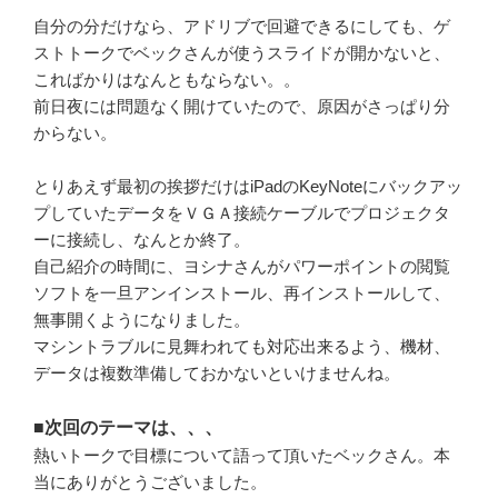
自分の分だけなら、アドリブで回避できるにしても、ゲ
ストトークでベックさんが使うスライドが開かないと、
こればかりはなんともならない。。
前日夜には問題なく開けていたので、原因がさっぱり分
からない。
とりあえず最初の挨拶だけはiPadのKeyNoteにバックアッ
プしていたデータをＶＧＡ接続ケーブルでプロジェクタ
ーに接続し、なんとか終了。
自己紹介の時間に、ヨシナさんがパワーポイントの閲覧
ソフトを一旦アンインストール、再インストールして、
無事開くようになりました。
マシントラブルに見舞われても対応出来るよう、機材、
データは複数準備しておかないといけませんね。
■次回のテーマは、、、
熱いトークで目標について語って頂いたベックさん。本
当にありがとうございました。