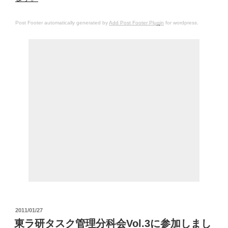
Post Footer automatically generated by
Add Post Footer Plugin
for wordpress.
投
2011/01/27
稿
東ラ研タスク管理分科会Vol.3に参加しまし