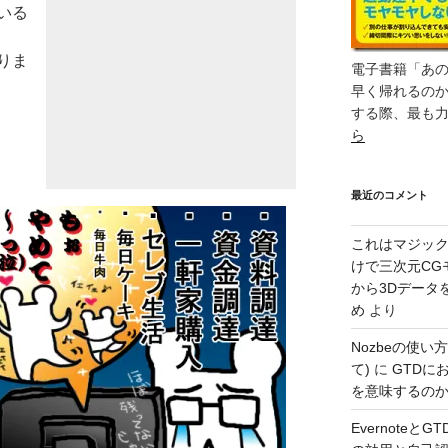
いる
りま
電子書籍「あ
早く帰れるの
する際、最も
ら
最近のコメント
これはマジッ
けで三次元CG
から3Dデータ
め
より
Nozbeの使い
て)
に
GTDに
を意味するのか – 
Evernote