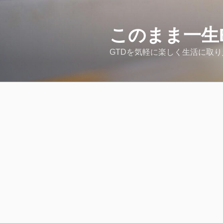
コ
ン
テ
このまま一生
ン
GTDを気軽に楽しく生活に取
ツ
へ
ス
キ
ッ
プ