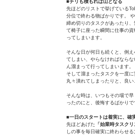
■
チリも積もれば山となる
先ほどのリストで挙げているTo
分位で終わる物ばかりです。 
締め切りのタスクがあったり、
て椅子に座った瞬間に仕事の資
ってしまいます。
そんな日が何日も続くと、例え
てしまい、やらなければならな
ん溜まって行ってしまいます。
そして溜まったタスクを一度に
丸々潰れてしまったりと、良い
そんな時は、いつもその場で早
ったのにと、後悔するばかりで
■
一日のスタートは着実に、確
先ほどあげた
「始業時タスクリ
しの事を毎日確実に終わらせる