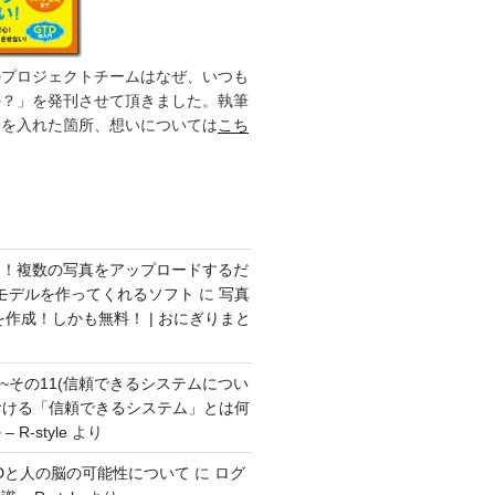
のプロジェクトチームはなぜ、いつも
か？」を発刊させて頂きました。執筆
力を入れた箇所、想いについては
こち
ク！複数の写真をアップロードするだ
モデルを作ってくれるソフト
に
写真
を作成！しかも無料！ | おにぎりまと
方~その11(信頼できるシステムについ
おける「信頼できるシステム」とは何
R-style
より
とGTDと人の脳の可能性について
に
ログ