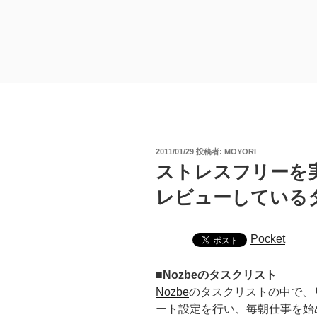
投
2011/01/29
投稿者:
MOYORI
稿
ストレスフリーを
日:
レビューしている
Pocket
■Nozbeのタスクリスト
Nozbe
のタスクリストの中で、
ート設定を行い、毎朝仕事を始