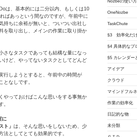
Nozbeの使い方
Doは、基本的には二分以内、もしくは10
OneNozbe
やればあっという間なのですが、午前中に
気持ちに余裕が無いと、ついつい出社し
TaskChute
料を取り出し、メインの作業に取り掛か
§3 効率化だ
§4 具体的なプ
小さなタスクであっても結構な量になっ
§5 カレンダ
いけど、やってないタスクとしてどんど
アイデア
実行しようとすると、午前中の時間が
クラウド
ことなしです。
マインドフル
くやっておけばこんな思いをする事無か
作業の効率化
す。
日記的な物
実に
未分類
スト」
は、そんな思いをしないため、少
方法としてとても効果的です。
ＧＴＤ