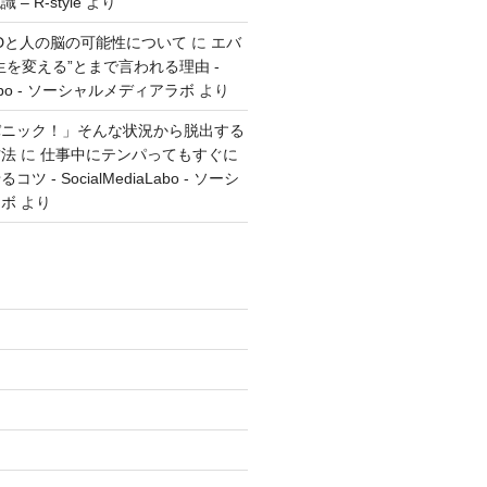
 R-style
より
とGTDと人の脳の可能性について
に
エバ
生を変える”とまで言われる理由 -
aLabo - ソーシャルメディアラボ
より
パニック！」そんな状況から脱出する
方法
に
仕事中にテンパってもすぐに
 - SocialMediaLabo - ソーシ
ラボ
より