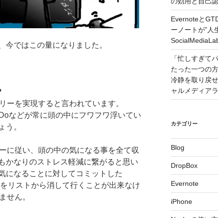
の効用と自己認識 –
Evernote
ーノートが”人
SocialMedi
、今ではこの量になりました。
「忙しすぎて
たった一つの
冷静を取り戻せるコツ
ャルメディア
？
フリーを実現すると言われています。
oDoなどが常に頭の中にフワフワ浮いてい
カテゴリー
ょう。
Blog
ローに従い、頭の中の気になる事を全て収
もかなりのストレス軽減に繋がると思い
DropBox
気になることに対してコミットした
Evernote
ToDoをリストから消して行くことが出来なけ
りません。
iPhone