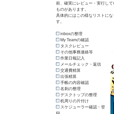
前、確実にレビュー・実行して
ものがあります。
具体的にはこの様なリストにな
す。
inboxの整理
My Teamの確認
タスクレビュー
その他事務連絡等
作業日報記入
メールチェック・返信
交通費精算
出張精算
手帳の内容確認
名刺の整理
デスクトップの整理
机周りの片付け
スケジューラー確認・登
録