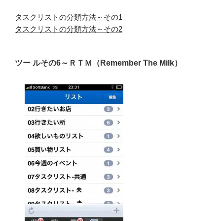
タスクリストの分類方法～その1
タスクリストの分類方法～その2
ツー ルその6～ＲＴＭ（Remember The Milk）