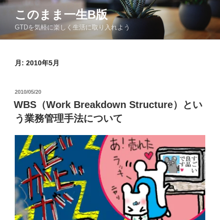
コ
このまま一生Β版
ン
GTDを気軽に楽しく生活に取り入れよう
テ
ン
ツ
月:
2010年5月
へ
ス
キ
投
2010/05/20
ッ
稿
WBS（Work Breakdown Structure）とい
日:
プ
う業務管理手法について