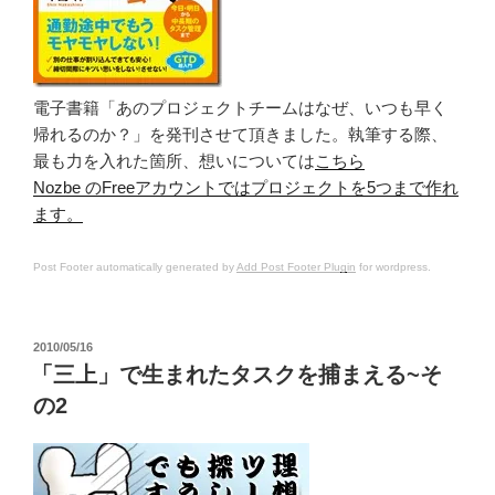
電子書籍「あのプロジェクトチームはなぜ、いつも早く
帰れるのか？」を発刊させて頂きました。執筆する際、
最も力を入れた箇所、想いについては
こちら
Nozbe のFreeアカウントではプロジェクトを5つまで作れ
ます。
Post Footer automatically generated by
Add Post Footer Plugin
for wordpress.
投
2010/05/16
稿
「三上」で生まれたタスクを捕まえる~そ
日:
の2