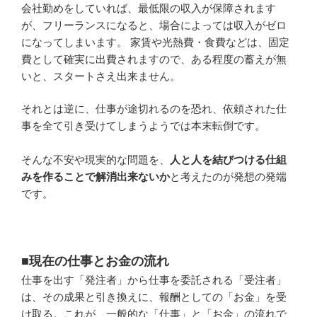
会社勤めをしていれば、最低限の収入が保障されます
が、フリーランスになると、場合によっては収入がゼロ
になってしまいます。 家賃や光熱費・食費などは、固定
費として確実に出費されますので、ある程度の蓄えが無
いと、スタートさえ出来ません。
それとは逆に、仕事が途切れるのを恐れ、依頼された仕
事を全て引き受けてしまうようでは本末転倒です。
そんな不安や現実的な問題を、
人と人を結びつける仕組
みを作ることで解消出来ないか
と考えたのが発想の発端
です。
■現在の仕事とお金の流れ
仕事を出す「発注者」から仕事を委託される「受注者」
は、その成果と引き換えに、報酬としての「お金」を受
け取る。これが、一般的な「仕事」と「お金」の流れで