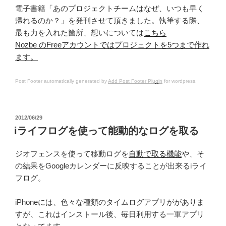
電子書籍「あのプロジェクトチームはなぜ、いつも早く
帰れるのか？」を発刊させて頂きました。執筆する際、
最も力を入れた箇所、想いについては
こちら
Nozbe のFreeアカウントではプロジェクトを5つまで作れ
ます。
Post Footer automatically generated by
Add Post Footer Plugin
for wordpress.
投
2012/06/29
稿
iライフログを使って能動的なログを取る
日:
ジオフェンスを使って移動ログを
自動で取る機能
や、そ
の結果をGoogleカレンダーに反映することが出来るiライ
フログ。
iPhoneには、色々な種類のタイムログアプリががありま
すが、これはインストール後、毎日利用する一軍アプリ