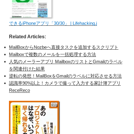
できるiPhoneアプリ「30/30」 | Lifehacking.jp
Related Articles:
MailBoxからNozbeへ直接タスクを追加するスクリプト
Mailboxで複数のメールを一括処理する方法
人気のメーラーアプリ MailboxのリストとGmailのラベル
を関連付けた結果
逆転の発想！MailBoxをGmailのラベルに対応させる方法
認識率90%以上！カメラで撮って入力する家計簿アプリ
ReceReco