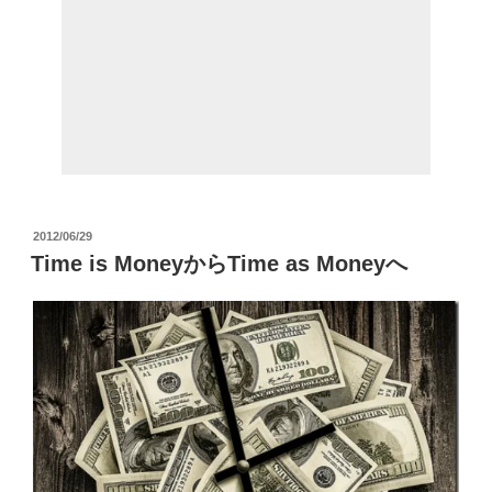
投
2012/06/29
稿
Time is MoneyからTime as Moneyへ
日: