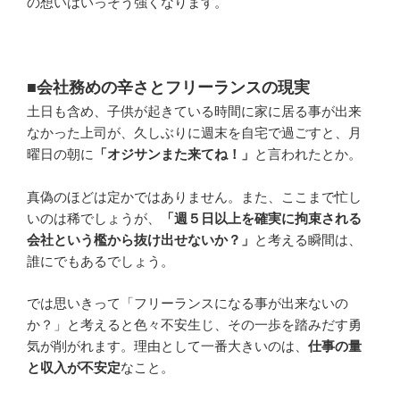
の想いはいっそう強くなります。
■会社務めの辛さとフリーランスの現実
土日も含め、子供が起きている時間に家に居る事が出来
なかった上司が、久しぶりに週末を自宅で過ごすと、月
曜日の朝に
「オジサンまた来てね！」
と言われたとか。
真偽のほどは定かではありません。また、ここまで忙し
いのは稀でしょうが、
「週５日以上を確実に拘束される
会社という檻から抜け出せないか？」
と考える瞬間は、
誰にでもあるでしょう。
では思いきって「フリーランスになる事が出来ないの
か？」と考えると色々不安生じ、その一歩を踏みだす勇
気が削がれます。理由として一番大きいのは、
仕事の量
と収入が不安定
なこと。