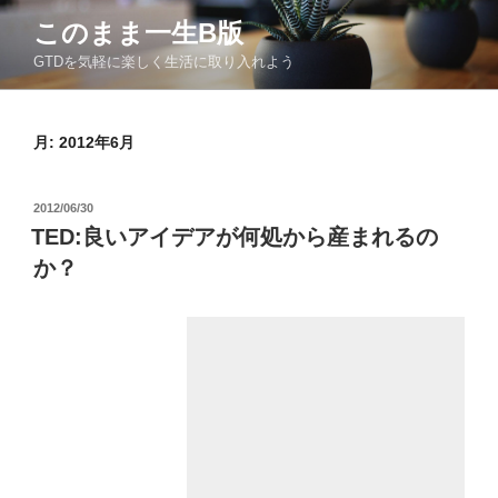
コ
このまま一生Β版
ン
GTDを気軽に楽しく生活に取り入れよう
テ
ン
ツ
月:
2012年6月
へ
ス
キ
投
2012/06/30
ッ
稿
TED:良いアイデアが何処から産まれるの
日:
プ
か？