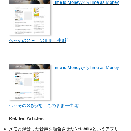
Time is MoneyからTime as Money
へ～その２ – このまま一生β版
Time is MoneyからTime as Money
へ～その３(完結) – このまま一生β版
Related Articles:
メモと録音した音声を融合させたNotabilityというアプリ