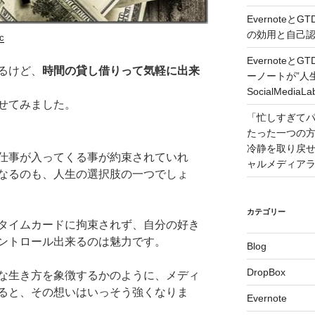
Evernote
の効用と自己認識 –
c
Evernote
るけど、
時間の貸し借りって気軽に出来
ーノートが”人
SocialMedi
せてみました。
「忙しすぎて
たった一つの
冷静を取り戻せるコツ
仕事が入ってくる事が約束されていれ
ャルメディア
なるのも、人生の選択肢の一つでしょ
カテゴリー
タイムカードに拘束されず、自分の好き
ントロール出来るのは魅力です。
Blog
DropBox
な生き方を象徴するかのように、メディ
ると、その想いはいっそう強くなりま
Evernote