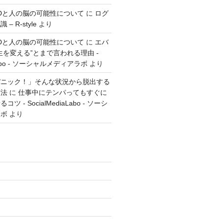
とGTDと人の脳の可能性について
に
ログ
 R-style
より
とGTDと人の脳の可能性について
に
エバ
生を変える”とまで言われる理由 -
aLabo - ソーシャルメディアラボ
より
パニック！」そんな状況から脱出する
方法
に
仕事中にテンパってもすぐに
 - SocialMediaLabo - ソーシ
ラボ
より