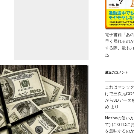
電子書籍「あ
早く帰れるの
する際、最も
ら
最近のコメント
これはマジッ
けで三次元CG
から3Dデータ
め
より
Nozbeの使い
て)
に
GTDに
を意味するのか – 