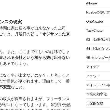
iPhone
Nozbeの使い方
ランスの現実
OneNozbe
時間に家に居る事が出来なかった上司
TaskChute
ごすと、月曜日の朝に
「オジサンまた来
§3 効率化だ
§4 具体的なプ
ん。また、ここまで忙しいのは稀でしょ
束される会社という檻から抜け出せない
§5 カレンダ
もあるでしょう。
アイデア
になる事が出来ないのか？」と考えると
クラウド
だす勇気が削がれます。理由として一番
マインドフル
不安定
なこと。
作業の効率化
の収入が保障されますが、フリーランス
日記的な物
がゼロになってしまいます。 家賃や光熱