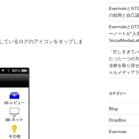
Evernote
の効用と自己認識 –
Evernote
ーノートが”人
SocialMedi
しているログのアイコンをタップしま
「忙しすぎて
たった一つの
。
冷静を取り戻せるコツ
ャルメディア
カテゴリー
Blog
DropBox
Evernote