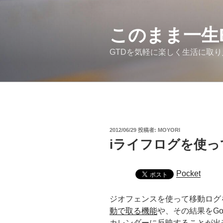
コ
ン
テ
このまま一生
ン
GTDを気軽に楽しく生活に取
ツ
へ
ス
キ
ッ
プ
投
2012/06/29
投稿者:
MOYORI
稿
iライフログを使
日:
Pocket
ジオフェンスを使って移動ログ
動で取る機能
や、その結果をGoo
カレンダーに反映することが出