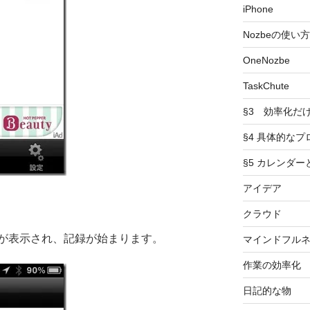
iPhone
Nozbeの使い方
OneNozbe
TaskChute
§3 効率化だ
§4 具体的なプ
§5 カレンダ
アイデア
クラウド
が表示され、記録が始まります。
マインドフル
作業の効率化
日記的な物