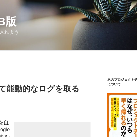
Β版
り入れよう
あのプロジェクト
について
って能動的なログを取る
を
自
gle
来るi