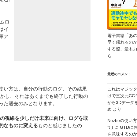
イムロ
はイ
電子書籍「あ
軍ア
早く帰れるの
する際、最も
ら
最近のコメント
使い方は、自分の行動のログ、その結果
これはマジッ
けで三次元CG
しかし、それはあくまでも終了した行動の
から3Dデータ
った過去のみとなります。
め
より
の視線を少しだけ未来に向け、ログを取
Nozbeの使い
的なものに変える
ものと感じましたの
て)
に
GTDに
を意味するのか – 