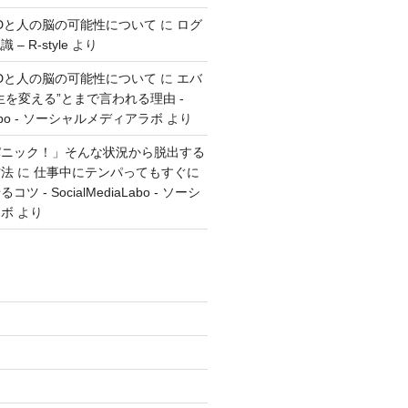
とGTDと人の脳の可能性について
に
ログ
 R-style
より
とGTDと人の脳の可能性について
に
エバ
生を変える”とまで言われる理由 -
aLabo - ソーシャルメディアラボ
より
パニック！」そんな状況から脱出する
方法
に
仕事中にテンパってもすぐに
 - SocialMediaLabo - ソーシ
ラボ
より