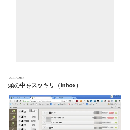
投
2011/02/14
稿
頭の中をスッキリ（Inbox）
日: