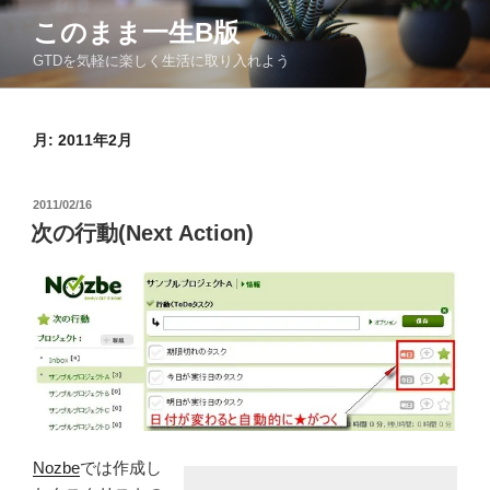
コ
このまま一生Β版
ン
GTDを気軽に楽しく生活に取り入れよう
テ
ン
ツ
月:
2011年2月
へ
ス
キ
投
2011/02/16
ッ
稿
次の行動(Next Action)
日:
プ
Nozbe
では作成し