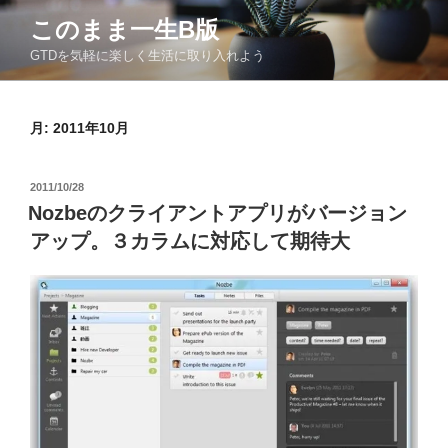
コ
このまま一生Β版
ン
GTDを気軽に楽しく生活に取り入れよう
テ
ン
ツ
月:
2011年10月
へ
ス
キ
投
2011/10/28
ッ
稿
Nozbeのクライアントアプリがバージョン
日:
プ
アップ。３カラムに対応して期待大