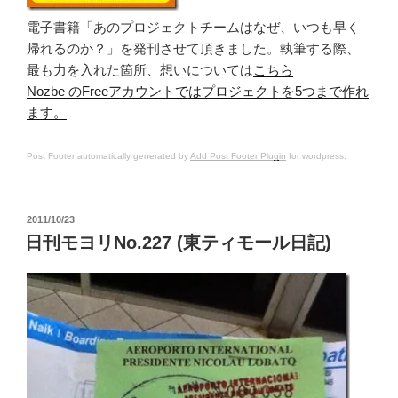
電子書籍「あのプロジェクトチームはなぜ、いつも早く
帰れるのか？」を発刊させて頂きました。執筆する際、
最も力を入れた箇所、想いについては
こちら
Nozbe のFreeアカウントではプロジェクトを5つまで作れ
ます。
Post Footer automatically generated by
Add Post Footer Plugin
for wordpress.
投
2011/10/23
稿
日刊モヨリNo.227 (東ティモール日記)
日: