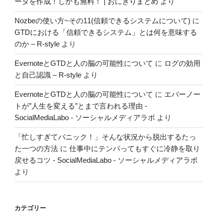
ータを作成！しかも無料！ | おにぎりまとめ
より
Nozbeの使い方~その11(信頼できるシステムについて)
に
GTDにおける「信頼できるシステム」とは何を意味する
のか – R-style
より
EvernoteとGTDと人の脳の可能性について
に
ログの効用
と自己認識 – R-style
より
EvernoteとGTDと人の脳の可能性について
に
エバーノー
トが”人生を変える”とまで言われる理由 -
SocialMediaLabo - ソーシャルメディアラボ
より
「忙しすぎてパニック！」そんな状況から脱出するたっ
た一つの方法
に
仕事中にテンパってもすぐに冷静を取り
戻せるコツ - SocialMediaLabo - ソーシャルメディアラボ
より
カテゴリー