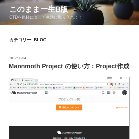
コ
このまま一生Β版
ン
GTDを気軽に楽しく生活に取り入れよう
テ
ン
ツ
カテゴリー:
BLOG
へ
ス
キ
投
2017/06/04
ッ
稿
Mannmoth Project の使い方：Project作成
日:
プ