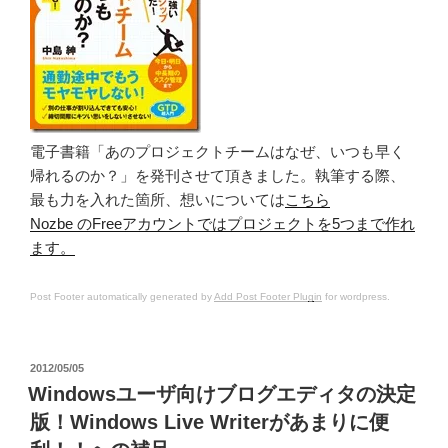
電子書籍「あのプロジェクトチームはなぜ、いつも早く
帰れるのか？」を発刊させて頂きました。執筆する際、
最も力を入れた箇所、想いについては
こちら
Nozbe のFreeアカウントではプロジェクトを5つまで作れ
ます。
Post Footer automatically generated by
Add Post Footer Plugin
for wordpress.
投
2012/05/05
稿
Windowsユーザ向けブログエディタの決定
日:
版！Windows Live Writerがあまりに便