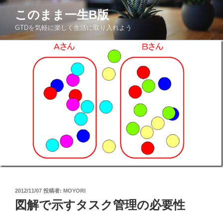
コ
このまま一生Β版
ン
GTDを気軽に楽しく生活に取り入れよう
テ
ン
ツ
へ
ス
キ
ッ
プ
投
2012/11/07
投稿者:
MOYORI
稿
図解で示すタスク管理の必要性
日: