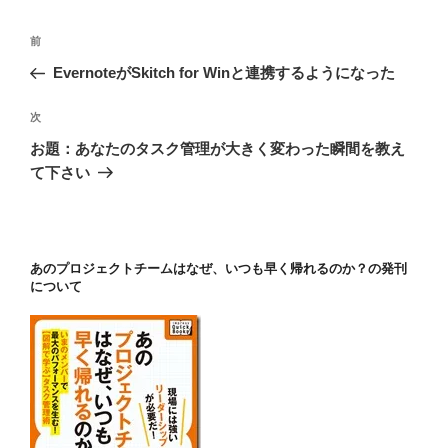
ー
投
前
前
稿
の
EvernoteがSkitch for Winと連携するようになった
ナ
投
ビ
稿
次
次
ゲ
の
お題：あなたのタスク管理が大きく変わった瞬間を教え
投
ー
て下さい
稿
シ
ョ
ン
あのプロジェクトチームはなぜ、いつも早く帰れるのか？の発刊
について