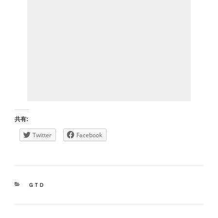
共有:
Twitter
Facebook
カ
ＧＴＤ
テ
ゴ
リ