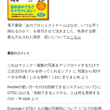
電子書籍「あのプロジェクトチームはなぜ、いつも早く
帰れるのか？」を発刊させて頂きました。執筆する際、
最も力を入れた箇所、想いについては
こちら
最近のコメント
これはマジック！複数の写真をアップロードするだけで
三次元CGモデルを作ってくれるソフト
に
写真から3Dデ
ータを作成！しかも無料！ | おにぎりまとめ
より
Nozbeの使い方~その11(信頼できるシステムについて)
に
GTDにおける「信頼できるシステム」とは何を意味する
のか – R-style
より
EvernoteとGTDと人の脳の可能性について
に
ログの効用