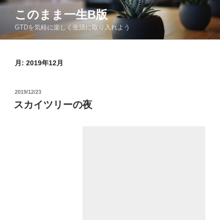
コ
このまま一生Β版
ン
GTDを気軽に楽しく生活に取り入れよう
テ
ン
ツ
月:
2019年12月
へ
ス
キ
投
2019/12/23
ッ
稿
スカイツリーの夜
日:
プ