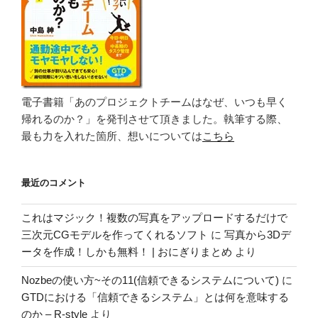
電子書籍「あのプロジェクトチームはなぜ、いつも早く
帰れるのか？」を発刊させて頂きました。執筆する際、
最も力を入れた箇所、想いについては
こちら
最近のコメント
これはマジック！複数の写真をアップロードするだけで
三次元CGモデルを作ってくれるソフト
に
写真から3Dデ
ータを作成！しかも無料！ | おにぎりまとめ
より
Nozbeの使い方~その11(信頼できるシステムについて)
に
GTDにおける「信頼できるシステム」とは何を意味する
のか – R-style
より