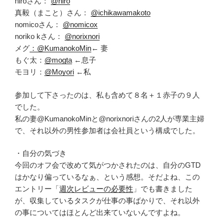
hiroさん：
@hiro
真毅（まこと）さん：
@ichikawamakoto
nomicoさん：
@nomicox
noriko kさん：
@norixnori
メグ
：@KumanokoMin
← 妻
もぐ太：
@mogta
←息子
モヨリ：
@Moyori
←私
参加して下さったのは、私も含めて８名＋１赤子の９人
でした。
私の妻@KumanokoMinと@norixnoriさんの2人が専業主婦
で、それ以外の男性参加者は会社員という構成でした。
・自分の気づき
今回のオフ会で改めて気がつかされたのは、自分のGTD
はかなり偏っているなぁ、という感想。そだよね、この
エントリー「
週次レビューの必要性
」でも書きました
が、収集しているタスクが仕事の事ばかりで、それ以外
の事についてはほとんど出来ていないんですよね。