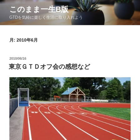
コ
このまま一生Β版
ン
GTDを気軽に楽しく生活に取り入れよう
テ
ン
ツ
月:
2010年6月
へ
ス
キ
投
2010/06/16
ッ
稿
東京ＧＴＤオフ会の感想など
日:
プ