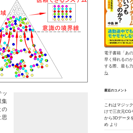
電子書籍「あ
早く帰れるの
する際、最も
ら
最近のコメント
テッ
収集
これはマジッ
との
けで三次元CG
と思
から3Dデータ
め
より