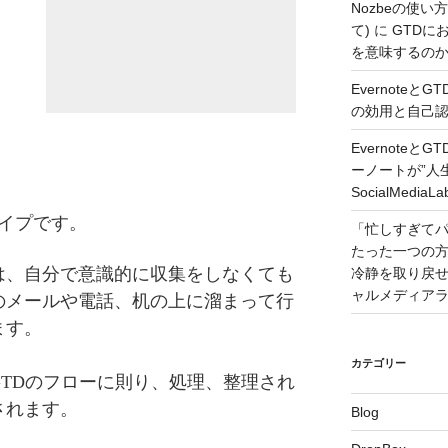
Nozbeの使い
て)
に
GTDに
を意味するのか – 
Evernote
の効用と自己認識 –
Evernote
ーノートが”人
SocialMedi
イプです。
「忙しすぎて
たった一つの
は、自分で意識的に収集をしなくても
冷静を取り戻せるコツ
ャルメディア
のメールや電話、机の上に溜まって行
ます。
カテゴリー
TDのフローに則り、処理、整理され
されます。
Blog