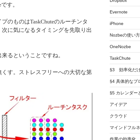
DropBox
teです。
Evernote
のものはTaskChuteのルーチンタ
iPhone
、次に気になるタイミングを先取り出
Nozbeの使い方
OneNozbe
出来るということですね。
TaskChute
§3 効率化だ
無くす。ストレスフリーへの大切な第
§4 具体的なプ
§5 カレンダ
アイデア
クラウド
マインドフル
作業の効率化