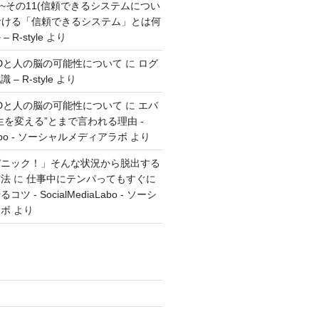
方~その11(信頼できるシステムについ
おける「信頼できるシステム」とは何
R-style
より
とGTDと人の脳の可能性について
に
ログ
 R-style
より
とGTDと人の脳の可能性について
に
エバ
生を変える”とまで言われる理由 -
aLabo - ソーシャルメディアラボ
より
パニック！」そんな状況から脱出する
方法
に
仕事中にテンパってもすぐに
 - SocialMediaLabo - ソーシ
ラボ
より