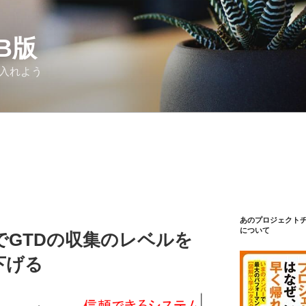
Β版
り入れよう
あのプロジェクト
について
でGTDの収集のレベルを
下げる