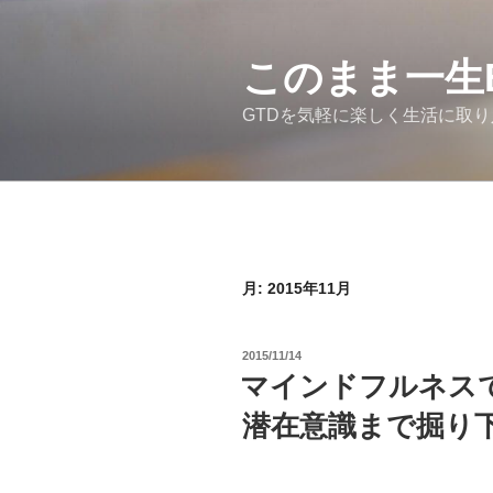
コ
ン
テ
このまま一生
ン
GTDを気軽に楽しく生活に取
ツ
へ
ス
キ
ッ
プ
月:
2015年11月
投
2015/11/14
稿
マインドフルネス
日:
潜在意識まで掘り