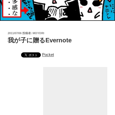
投
2011/07/06
投稿者:
MOYORI
稿
我が子に贈るEvernote
日:
Pocket