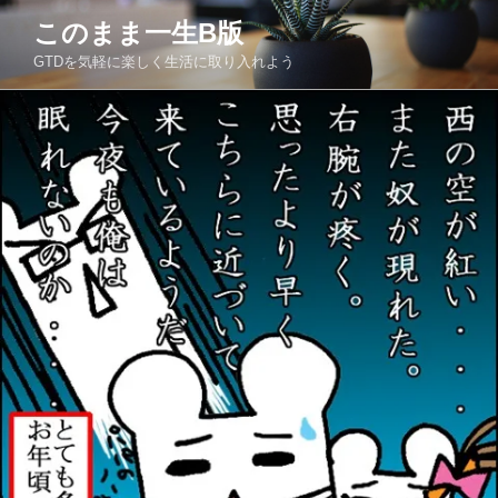
コ
このまま一生Β版
ン
GTDを気軽に楽しく生活に取り入れよう
テ
ン
ツ
へ
ス
キ
ッ
プ