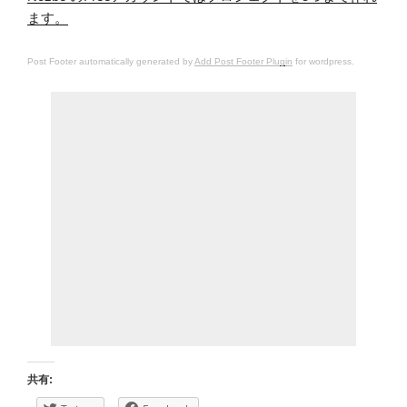
ます。
Post Footer automatically generated by
Add Post Footer Plugin
for wordpress.
共有: