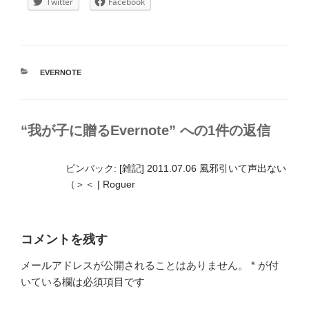
Twitter
Facebook
カ
EVERNOTE
テ
ゴ
リ
ー
“我が子に贈るEvernote” への1件の返信
ピンバック:
[雑記] 2011.07.06 風邪引いて声出ない
（＞＜ | Roguer
コメントを残す
メールアドレスが公開されることはありません。
*
が付
いている欄は必須項目です