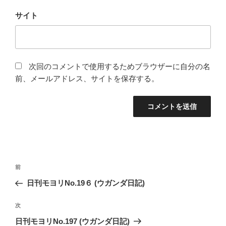
サイト
次回のコメントで使用するためブラウザーに自分の名
前、メールアドレス、サイトを保存する。
投
前
前
稿
の
日刊モヨリNo.19６ (ウガンダ日記)
ナ
投
ビ
稿
次
次
ゲ
の
日刊モヨリNo.197 (ウガンダ日記)