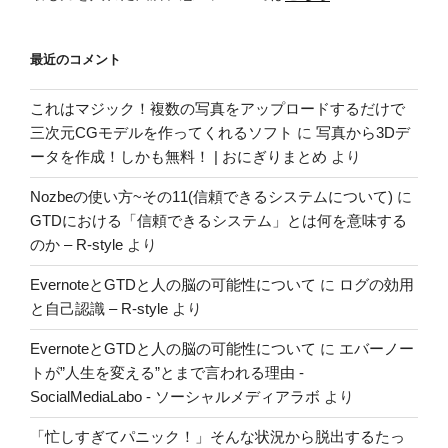
最近のコメント
これはマジック！複数の写真をアップロードするだけで
三次元CGモデルを作ってくれるソフト
に
写真から3Dデ
ータを作成！しかも無料！ | おにぎりまとめ
より
Nozbeの使い方~その11(信頼できるシステムについて)
に
GTDにおける「信頼できるシステム」とは何を意味する
のか – R-style
より
EvernoteとGTDと人の脳の可能性について
に
ログの効用
と自己認識 – R-style
より
EvernoteとGTDと人の脳の可能性について
に
エバーノー
トが”人生を変える”とまで言われる理由 -
SocialMediaLabo - ソーシャルメディアラボ
より
「忙しすぎてパニック！」そんな状況から脱出するたっ