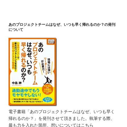
投
ー
稿
シ
ョ
あのプロジェクトチームはなぜ、いつも早く帰れるのか？の発刊
ン
について
電子書籍「あのプロジェクトチームはなぜ、いつも早く
帰れるのか？」を発刊させて頂きました。執筆する際、
最も力を入れた箇所、想いについては
こちら