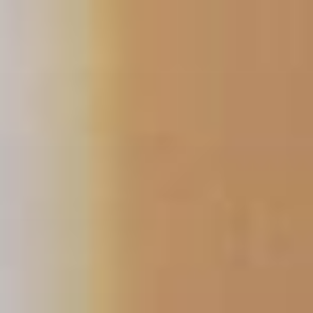
コ
ン
テ
ン
ツ
へ
ス
キ
ッ
プ