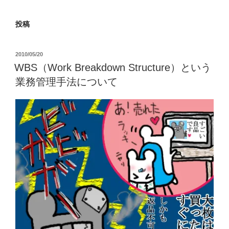
投稿
投
2010/05/20
稿
WBS（Work Breakdown Structure）という
日:
業務管理手法について