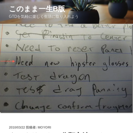
コ
このまま一生Β版
ン
GTDを気軽に楽しく生活に取り入れよう
テ
ン
ツ
へ
ス
キ
ッ
プ
投
2010/03/22
投稿者:
MOYORI
稿