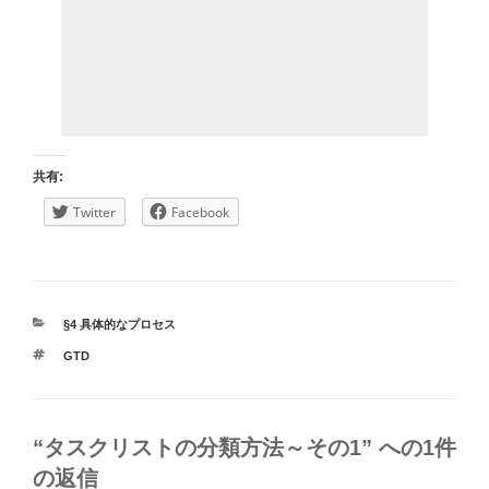
共有:
Twitter
Facebook
カ
§4 具体的なプロセス
テ
タ
GTD
ゴ
グ
リ
ー
“タスクリストの分類方法～その1” への1件
の返信