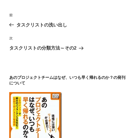
投
前
前
稿
の
タスクリストの洗い出し
ナ
投
ビ
稿
次
次
ゲ
の
タスクリストの分類方法～その2
投
ー
稿
シ
ョ
あのプロジェクトチームはなぜ、いつも早く帰れるのか？の発刊
ン
について