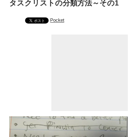
タスクリストの分類方法～その1
日:
Pocket