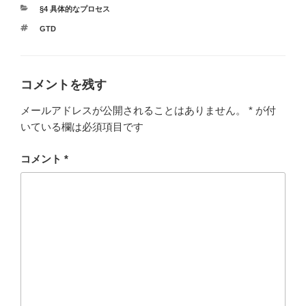
カ
§4 具体的なプロセス
テ
タ
GTD
ゴ
グ
リ
ー
コメントを残す
メールアドレスが公開されることはありません。
*
が付
いている欄は必須項目です
コメント
*