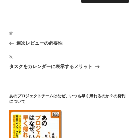
投
前
前
稿
の
週次レビューの必要性
ナ
投
ビ
稿
次
次
ゲ
の
タスクをカレンダーに表示するメリット
投
ー
稿
シ
ョ
あのプロジェクトチームはなぜ、いつも早く帰れるのか？の発刊
ン
について