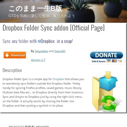
コ
このまま一生Β版
ン
GTDを気軽に楽しく生活に取り入れよう
テ
ン
ツ
へ
ス
キ
ッ
プ
投
2013/11/12
投稿者:
MOYORI