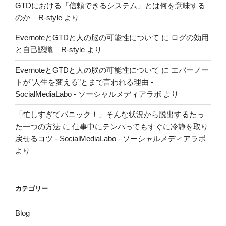
GTDにおける「信頼できるシステム」とは何を意味する
のか – R-style
より
EvernoteとGTDと人の脳の可能性について
に
ログの効用
と自己認識 – R-style
より
EvernoteとGTDと人の脳の可能性について
に
エバーノー
トが”人生を変える”とまで言われる理由 -
SocialMediaLabo - ソーシャルメディアラボ
より
「忙しすぎてパニック！」そんな状況から脱出するたっ
た一つの方法
に
仕事中にテンパってもすぐに冷静を取り
戻せるコツ - SocialMediaLabo - ソーシャルメディアラボ
より
カテゴリー
Blog