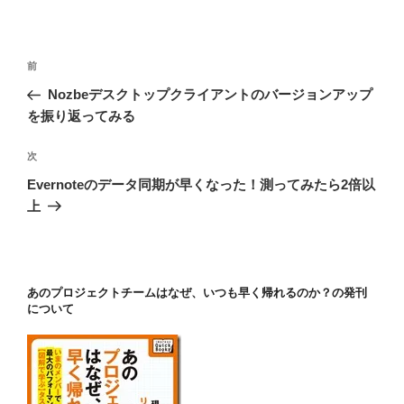
投
前
前
稿
の
Nozbeデスクトップクライアントのバージョンアップ
ナ
投
を振り返ってみる
ビ
稿
ゲ
次
次
の
ー
Evernoteのデータ同期が早くなった！測ってみたら2倍以
投
シ
上
稿
ョ
ン
あのプロジェクトチームはなぜ、いつも早く帰れるのか？の発刊
について