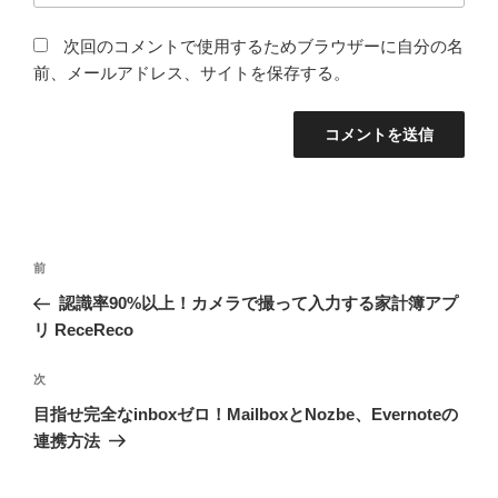
次回のコメントで使用するためブラウザーに自分の名
前、メールアドレス、サイトを保存する。
投
前
前
稿
の
認識率90%以上！カメラで撮って入力する家計簿アプ
ナ
投
リ ReceReco
ビ
稿
ゲ
次
次
の
ー
目指せ完全なinboxゼロ！MailboxとNozbe、Evernoteの
投
シ
連携方法
稿
ョ