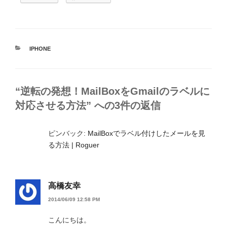
カ
IPHONE
テ
ゴ
リ
ー
“逆転の発想！MailBoxをGmailのラベルに
対応させる方法” への3件の返信
ピンバック:
MailBoxでラベル付けしたメールを見
る方法 | Roguer
高橋友幸
2014/06/09 12:58 PM
こんにちは。