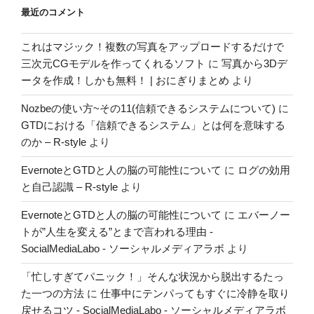
最近のコメント
これはマジック！複数の写真をアップロードするだけで
三次元CGモデルを作ってくれるソフト
に
写真から3Dデ
ータを作成！しかも無料！ | おにぎりまとめ
より
Nozbeの使い方~その11(信頼できるシステムについて)
に
GTDにおける「信頼できるシステム」とは何を意味する
のか – R-style
より
EvernoteとGTDと人の脳の可能性について
に
ログの効用
と自己認識 – R-style
より
EvernoteとGTDと人の脳の可能性について
に
エバーノー
トが”人生を変える”とまで言われる理由 -
SocialMediaLabo - ソーシャルメディアラボ
より
「忙しすぎてパニック！」そんな状況から脱出するたっ
た一つの方法
に
仕事中にテンパってもすぐに冷静を取り
戻せるコツ - SocialMediaLabo - ソーシャルメディアラボ