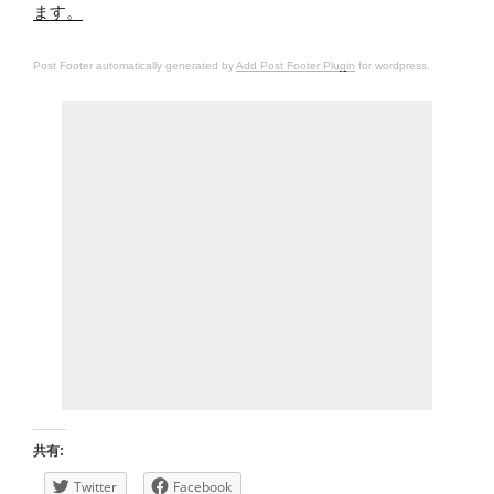
ます。
Post Footer automatically generated by
Add Post Footer Plugin
for wordpress.
共有:
Twitter
Facebook