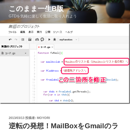
コ
このまま一生Β版
ン
GTDを気軽に楽しく生活に取り入れよう
テ
ン
ツ
へ
ス
キ
ッ
プ
投
2013/03/13
投稿者:
MOYORI
稿
逆転の発想！MailBoxをGmailのラ
日: