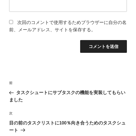
次回のコメントで使用するためブラウザーに自分の名
前、メールアドレス、サイトを保存する。
投
前
前
稿
の
タスクシュートにサブタスクの機能を実装してもらい
ナ
投
ました
ビ
稿
ゲ
次
次
の
ー
目の前のタスクリストに100％向き合うためのタスクシュ
投
シ
ート
稿