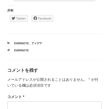
共有:
Twitter
Facebook
カ
EVERNOTE
、
アイデア
テ
タ
EVERNOTE
ゴ
グ
リ
ー
コメントを残す
メールアドレスが公開されることはありません。
*
が付
いている欄は必須項目です
コメント
*