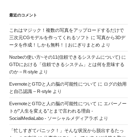
最近のコメント
これはマジック！複数の写真をアップロードするだけで
三次元CGモデルを作ってくれるソフト
に
写真から3Dデ
ータを作成！しかも無料！ | おにぎりまとめ
より
Nozbeの使い方~その11(信頼できるシステムについて)
に
GTDにおける「信頼できるシステム」とは何を意味する
のか – R-style
より
EvernoteとGTDと人の脳の可能性について
に
ログの効用
と自己認識 – R-style
より
EvernoteとGTDと人の脳の可能性について
に
エバーノー
トが”人生を変える”とまで言われる理由 -
SocialMediaLabo - ソーシャルメディアラボ
より
「忙しすぎてパニック！」そんな状況から脱出するたっ