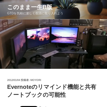
コ
このまま一生Β版
ン
GTDを気軽に楽しく生活に取り入れよう
テ
ン
ツ
へ
ス
キ
ッ
プ
投
2012/01/04
投稿者:
MOYORI
稿
Evernoteのリマインド機能と共有
日:
ノートブックの可能性