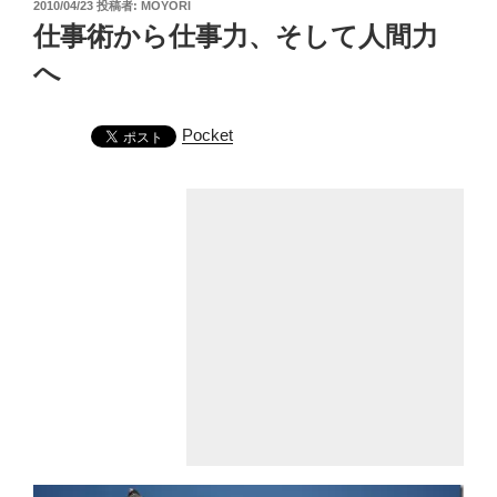
投
2010/04/23
投稿者:
MOYORI
稿
仕事術から仕事力、そして人間力
日:
へ
Pocket