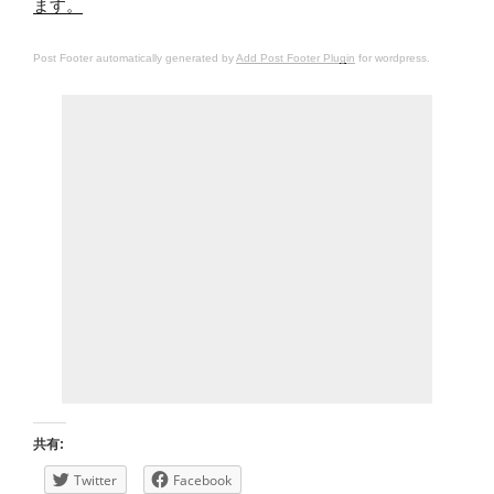
ます。
Post Footer automatically generated by
Add Post Footer Plugin
for wordpress.
共有:
Twitter
Facebook