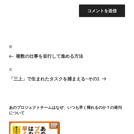
投
前
前
稿
の
複数の仕事を並行して進める方法
ナ
投
ビ
稿
次
次
ゲ
の
「三上」で生まれたタスクを捕まえる~その1
投
ー
稿
シ
ョ
あのプロジェクトチームはなぜ、いつも早く帰れるのか？の発刊
ン
について