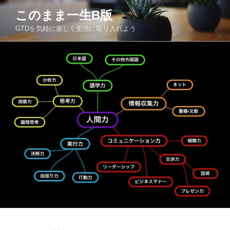
コ
このまま一生Β版
ン
GTDを気軽に楽しく生活に取り入れよう
テ
ン
ツ
へ
ス
キ
ッ
プ