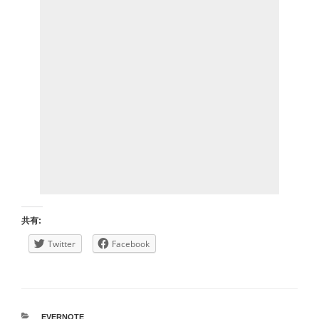
共有:
Twitter
Facebook
カ
EVERNOTE