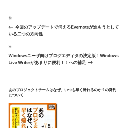
投
前
前
稿
の
今回のアップデートで伺えるEvernoteが進もうとして
ナ
投
いる二つの方向性
ビ
稿
ゲ
次
次
の
ー
Windowsユーザ向けブログエディタの決定版！Windows
投
シ
Live Writerがあまりに便利！！への補足
稿
ョ
ン
あのプロジェクトチームはなぜ、いつも早く帰れるのか？の発刊
について