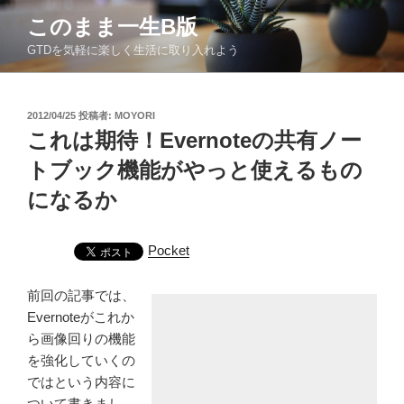
コ
このまま一生Β版
ン
GTDを気軽に楽しく生活に取り入れよう
テ
ン
ツ
投
2012/04/25
投稿者:
MOYORI
へ
稿
これは期待！Evernoteの共有ノー
ス
日:
キ
トブック機能がやっと使えるもの
ッ
になるか
プ
Pocket
前回の記事では、
Evernoteがこれか
ら画像回りの機能
を強化していくの
ではという内容に
ついて書きまし