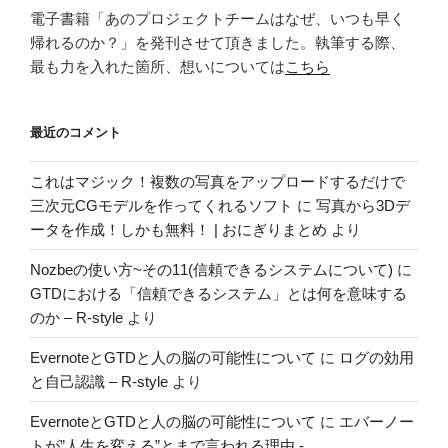
電子書籍「あのプロジェクトチームはなぜ、いつも早く
帰れるのか？」を発刊させて頂きました。執筆する際、
最も力を入れた箇所、想いについては
こちら
最近のコメント
これはマジック！複数の写真をアップロードするだけで
三次元CGモデルを作ってくれるソフト
に
写真から3Dデ
ータを作成！しかも無料！ | おにぎりまとめ
より
Nozbeの使い方~その11(信頼できるシステムについて)
に
GTDにおける「信頼できるシステム」とは何を意味する
のか – R-style
より
EvernoteとGTDと人の脳の可能性について
に
ログの効用
と自己認識 – R-style
より
EvernoteとGTDと人の脳の可能性について
に
エバーノー
トが”人生を変える”とまで言われる理由 -