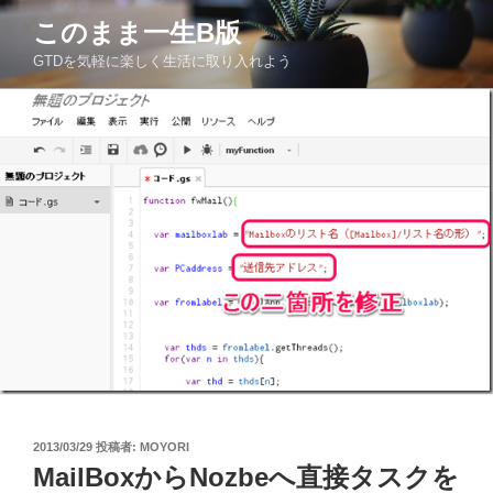
コ
このまま一生Β版
ン
GTDを気軽に楽しく生活に取り入れよう
テ
ン
ツ
へ
ス
キ
ッ
プ
投
2013/03/29
投稿者:
MOYORI
稿
MailBoxからNozbeへ直接タスクを
日: