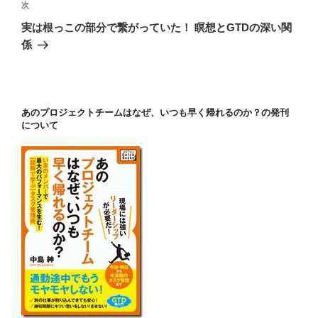
ビ
稿
次
次
ゲ
の
実は根っこの部分で繋がっていた！ 瞑想とGTDの深い関
投
ー
係
稿
シ
ョ
ン
あのプロジェクトチームはなぜ、いつも早く帰れるのか？の発刊
について