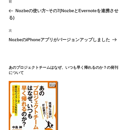
前
前
稿
の
Nozbeの使い方~その7(NozbeとEvernoteを連携させ
ナ
投
る)
ビ
稿
ゲ
次
次
の
ー
NozbeのiPhoneアプリがバージョンアップしました
投
シ
稿
ョ
ン
あのプロジェクトチームはなぜ、いつも早く帰れるのか？の発刊
について