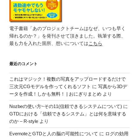
電子書籍「あのプロジェクトチームはなぜ、いつも早く
帰れるのか？」を発刊させて頂きました。執筆する際、
最も力を入れた箇所、想いについては
こちら
最近のコメント
これはマジック！複数の写真をアップロードするだけで
三次元CGモデルを作ってくれるソフト
に
写真から3Dデ
ータを作成！しかも無料！ | おにぎりまとめ
より
Nozbeの使い方~その11(信頼できるシステムについて)
に
GTDにおける「信頼できるシステム」とは何を意味する
のか – R-style
より
EvernoteとGTDと人の脳の可能性について
に
ログの効用