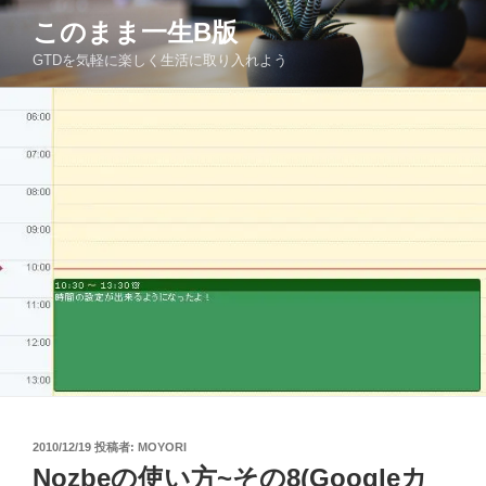
コ
このまま一生Β版
ン
GTDを気軽に楽しく生活に取り入れよう
テ
ン
ツ
へ
ス
キ
ッ
プ
投
2010/12/19
投稿者:
MOYORI
稿
Nozbeの使い方~その8(Googleカ
日: