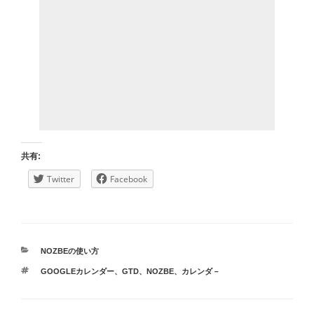
共有:
Twitter
Facebook
カ
NOZBEの使い方
テ
タ
GOOGLEカレンダー
、
GTD
、
NOZBE
、
カレンダ－
ゴ
グ
リ
ー