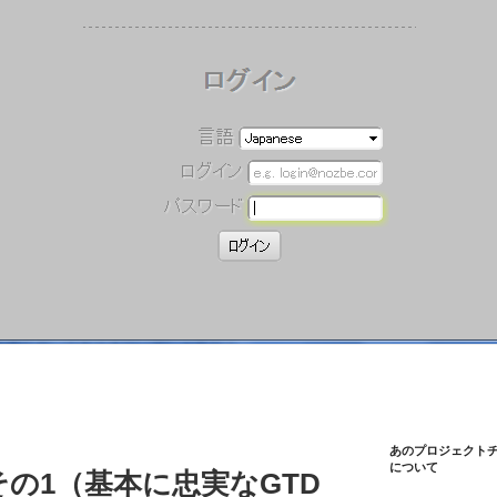
あのプロジェクト
について
その1（基本に忠実なGTD