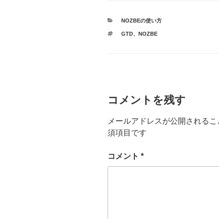
カ
NOZBEの使い方
テ
タ
GTD
、
NOZBE
ゴ
グ
リ
ー
コメントを残す
メールアドレスが公開されるこ
須項目です
コメント
*