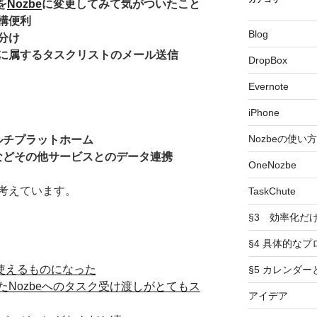
を
Nozbe
に変更してみて気がついたこと
構便利
Blog
分け
に属するタスクリストのメール送信
DropBox
Evernote
iPhone
Nozbeの使い方
マルチプラットホーム
ーなどその他サービスとのデータ連携
OneNozbe
考えています。
TaskChute
§3 効率化だ
§4 具体的なプ
っと使えるものになった
§5 カレンダ
使ったNozbeへのタスク受け渡しがとてもス
アイデア