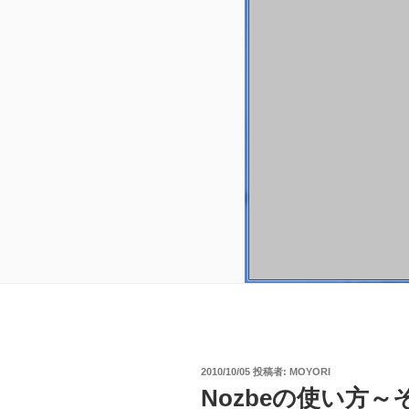
投
2010/10/05
投稿者:
MOYORI
稿
Nozbeの使い方～
日: