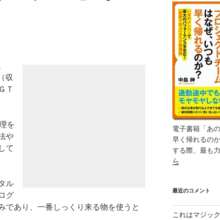
、
（収
ＧＴ
理を
電子書籍「あ
法や
早く帰れるの
して
する際、最も
ら
タル
最近のコメント
ログ
みであり、一番しっくり来る物を使うと
これはマジッ