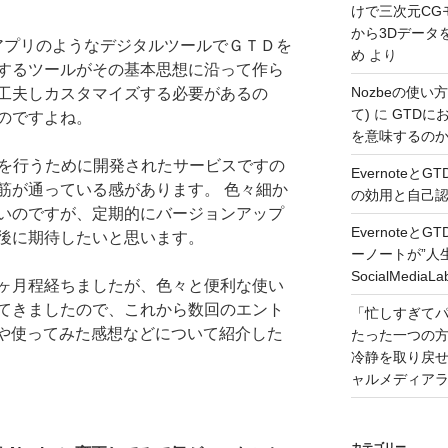
けで三次元CG
から3Dデータ
EBアプリのようなデジタルツールでＧＴＤを
め
より
するツールがその基本思想に沿って作ら
Nozbeの使い
工夫しカスタマイズする必要があるの
て)
に
GTDに
のですよね。
を意味するのか – 
Dを行うために開発されたサービスですの
Evernote
筋が通っている感があります。 色々細か
の効用と自己認識 –
いのですが、定期的にバージョンアップ
Evernote
後に期待したいと思います。
ーノートが”人
SocialMedi
ヶ月程経ちましたが、色々と便利な使い
てきましたので、これから数回のエント
「忙しすぎて
や使ってみた感想などについて紹介した
たった一つの
冷静を取り戻せるコツ
ャルメディア
カテゴリー