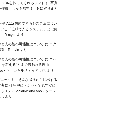
モデルを作ってくれるソフト
に
写真
を作成！しかも無料！ | おにぎりまと
方~その11(信頼できるシステムについ
おける「信頼できるシステム」とは何
R-style
より
とGTDと人の脳の可能性について
に
ログ
 R-style
より
とGTDと人の脳の可能性について
に
エバ
生を変える”とまで言われる理由 -
aLabo - ソーシャルメディアラボ
より
パニック！」そんな状況から脱出する
方法
に
仕事中にテンパってもすぐに
 - SocialMediaLabo - ソーシ
ラボ
より