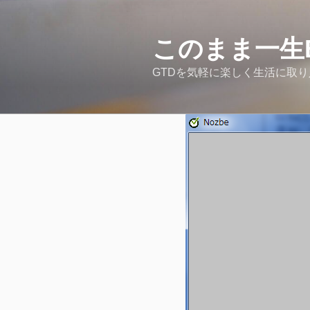
コ
ン
テ
このまま一生
ン
GTDを気軽に楽しく生活に取
ツ
へ
ス
キ
ッ
プ