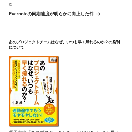
ゲ
次
次
の
ー
Evernoteの同期速度が明らかに向上した件
投
シ
稿
ョ
ン
あのプロジェクトチームはなぜ、いつも早く帰れるのか？の発刊
について