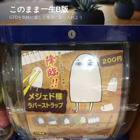
コ
このまま一生Β版
ン
GTDを気軽に楽しく生活に取り入れよう
テ
ン
ツ
へ
ス
キ
ッ
プ