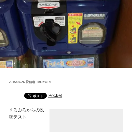
投
2015/07/26
投稿者:
MOYORI
稿
日:
Pocket
するぷろからの投
稿テスト