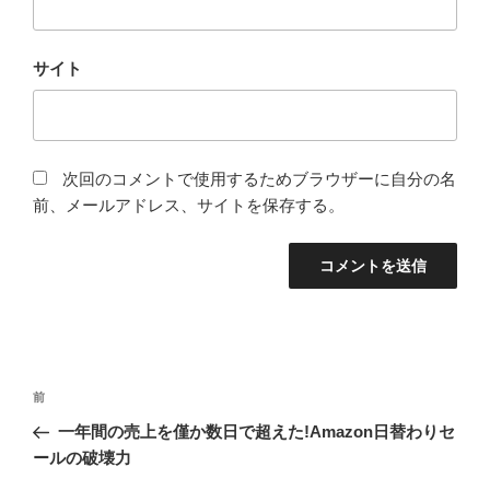
サイト
次回のコメントで使用するためブラウザーに自分の名
前、メールアドレス、サイトを保存する。
投
前
前
稿
の
一年間の売上を僅か数日で超えた!Amazon日替わりセ
ナ
投
ールの破壊力
ビ
稿