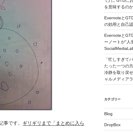
て)
に
GTDに
を意味するのか – 
Evernote
の効用と自己認識 –
Evernote
ーノートが”人
SocialMedi
「忙しすぎて
たった一つの
冷静を取り戻せるコツ
ャルメディア
カテゴリー
Blog
記事です。
ギリギリまで「まとめに入ら
DropBox