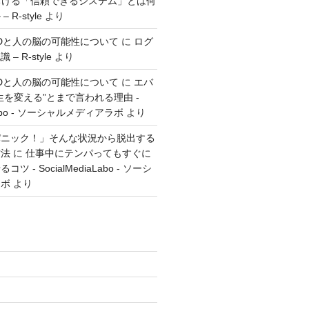
おける「信頼できるシステム」とは何
R-style
より
とGTDと人の脳の可能性について
に
ログ
 R-style
より
とGTDと人の脳の可能性について
に
エバ
生を変える”とまで言われる理由 -
aLabo - ソーシャルメディアラボ
より
パニック！」そんな状況から脱出する
方法
に
仕事中にテンパってもすぐに
 - SocialMediaLabo - ソーシ
ラボ
より