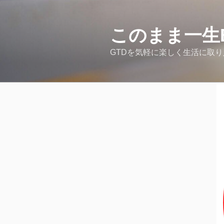
コ
ン
テ
このまま一生
ン
GTDを気軽に楽しく生活に取
ツ
へ
ス
キ
ッ
プ