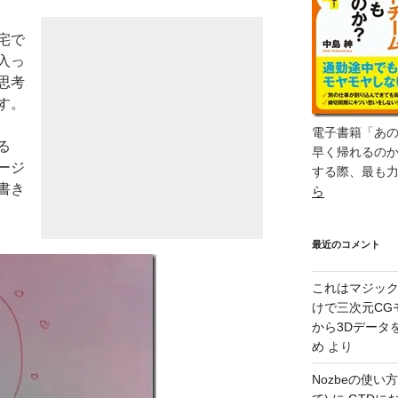
宅で
入っ
思考
す。
電子書籍「あ
る
早く帰れるの
ージ
する際、最も
書き
ら
最近のコメント
これはマジッ
けで三次元CG
から3Dデータ
め
より
Nozbeの使い