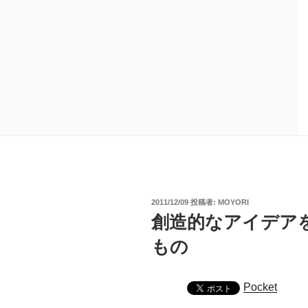
投
2011/12/09
投稿者:
MOYORI
稿
創造的なアイデア
日:
もの
Pocket