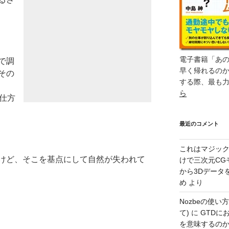
電子書籍「あ
で調
早く帰れるの
その
する際、最も
ら
仕方
最近のコメント
これはマジッ
けど、そこを基点にして自然が失われて
けで三次元CG
から3Dデータ
め
より
Nozbeの使い
て)
に
GTDに
を意味するのか – 