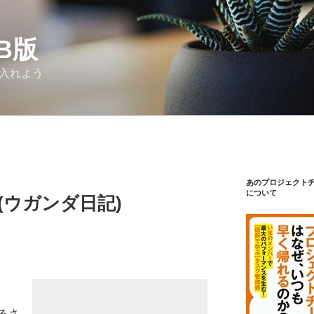
Β版
り入れよう
あのプロジェクト
について
 (ウガンダ日記)
るさ