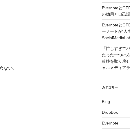
Evernote
の効用と自己認識 –
Evernote
ーノートが”人
SocialMedi
「忙しすぎて
たった一つの
冷静を取り戻せるコツ
ャルメディア
めない。
カテゴリー
Blog
DropBox
Evernote