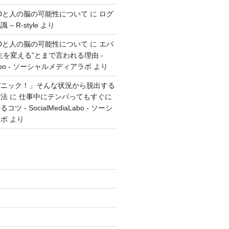
とGTDと人の脳の可能性について
に
ログ
 R-style
より
とGTDと人の脳の可能性について
に
エバ
生を変える”とまで言われる理由 -
aLabo - ソーシャルメディアラボ
より
パニック！」そんな状況から脱出する
方法
に
仕事中にテンパってもすぐに
 - SocialMediaLabo - ソーシ
ラボ
より