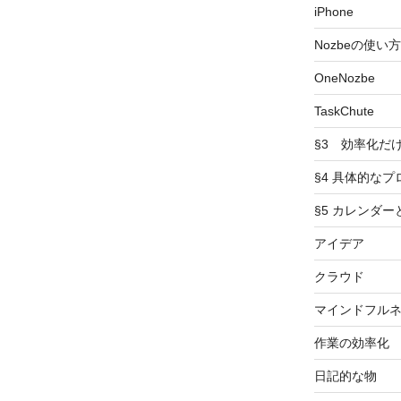
iPhone
Nozbeの使い方
OneNozbe
TaskChute
§3 効率化だ
§4 具体的なプ
§5 カレンダ
アイデア
クラウド
マインドフル
作業の効率化
日記的な物