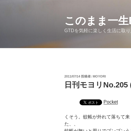
コ
ン
テ
このまま一生
ン
GTDを気軽に楽しく生活に取
ツ
へ
ス
キ
ッ
プ
投
2011/07/14
投稿者:
MOYORI
稿
日刊モヨリNo.205
日:
Pocket
くそう。蚊帳が外れて落ちて来
た、、
蚊帳が無いと周りでブンブンう