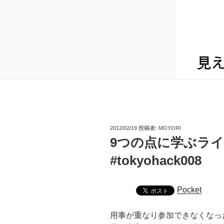
投
2012/02/19
投稿者:
MOYORI
稿
9つの点に学ぶラ
日:
#tokyohack008
Pocket
用事が重なり参加できなくなっ