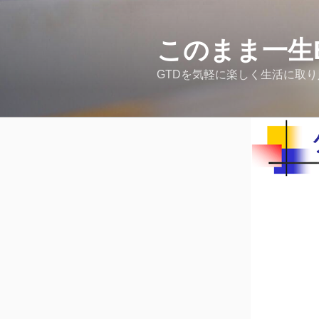
コ
ン
テ
このまま一生
ン
GTDを気軽に楽しく生活に取
ツ
へ
ス
キ
ッ
プ