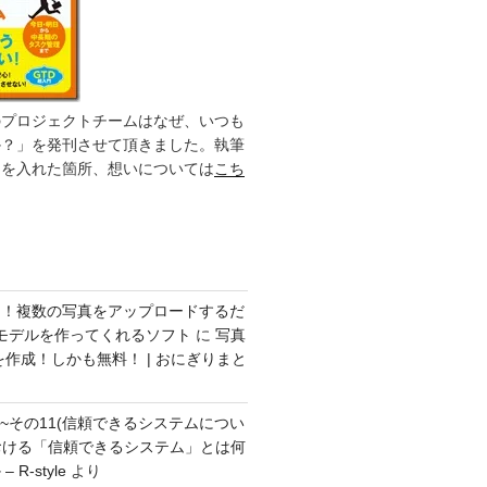
のプロジェクトチームはなぜ、いつも
か？」を発刊させて頂きました。執筆
力を入れた箇所、想いについては
こち
ク！複数の写真をアップロードするだ
モデルを作ってくれるソフト
に
写真
を作成！しかも無料！ | おにぎりまと
方~その11(信頼できるシステムについ
おける「信頼できるシステム」とは何
R-style
より