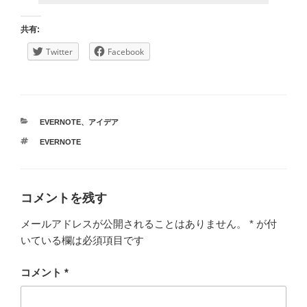
共有:
Twitter
Facebook
カ
EVERNOTE
、
アイデア
テ
タ
EVERNOTE
ゴ
グ
リ
ー
コメントを残す
メールアドレスが公開されることはありません。
*
が付
いている欄は必須項目です
コメント
*