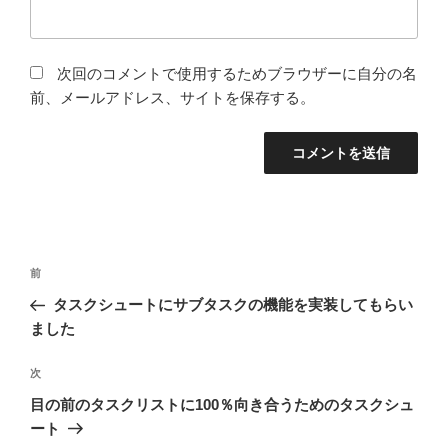
次回のコメントで使用するためブラウザーに自分の名
前、メールアドレス、サイトを保存する。
投
前
前
稿
の
タスクシュートにサブタスクの機能を実装してもらい
ナ
投
ました
ビ
稿
ゲ
次
次
の
ー
目の前のタスクリストに100％向き合うためのタスクシュ
投
シ
ート
稿