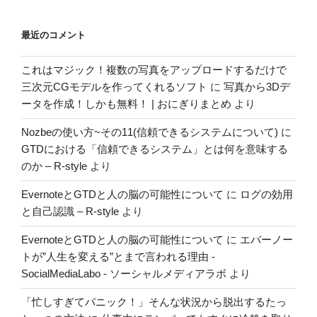
最近のコメント
これはマジック！複数の写真をアップロードするだけで
三次元CGモデルを作ってくれるソフト
に
写真から3Dデ
ータを作成！しかも無料！ | おにぎりまとめ
より
Nozbeの使い方~その11(信頼できるシステムについて)
に
GTDにおける「信頼できるシステム」とは何を意味する
のか – R-style
より
EvernoteとGTDと人の脳の可能性について
に
ログの効用
と自己認識 – R-style
より
EvernoteとGTDと人の脳の可能性について
に
エバーノー
トが”人生を変える”とまで言われる理由 -
SocialMediaLabo - ソーシャルメディアラボ
より
「忙しすぎてパニック！」そんな状況から脱出するたっ