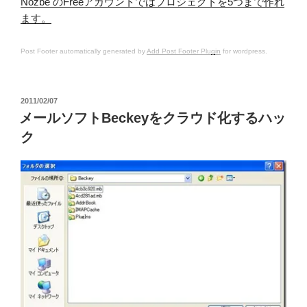
Nozbe のFreeアカウントではプロジェクトを5つまで作れ
ます。
Post Footer automatically generated by
Add Post Footer Plugin
for wordpress.
投
2011/02/07
稿
メールソフトBeckeyをクラウド化するハッ
日:
ク