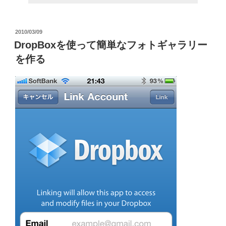
投
2010/03/09
稿
DropBoxを使って簡単なフォトギャラリー
日:
を作る