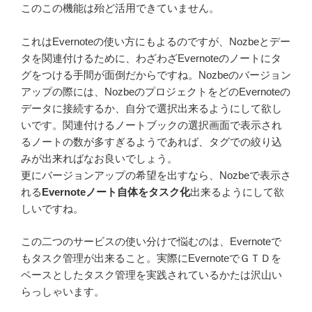
このこの機能は殆ど活用できていません。
これはEvernoteの使い方にもよるのですが、Nozbeとデー
タを関連付けるために、わざわざEvernoteのノートにタ
グをつける手間が面倒だからですね。Nozbeのバージョン
アップの際には、NozbeのプロジェクトをどのEvernoteの
データに接続するか、自分で選択出来るようにして欲し
いです。関連付けるノートブックの選択画面で表示され
るノートの数が多すぎるようであれば、タグでの絞り込
みが出来ればなお良いでしょう。
更にバージョンアップの希望を出すなら、Nozbeで表示さ
れる
Evernoteノート自体をタスク化
出来るようにして欲
しいですね。
この二つのサービスの使い分けで悩むのは、Evernoteで
もタスク管理が出来ること。実際にEvernoteでＧＴＤを
ベースとしたタスク管理を実践されているかたは沢山い
らっしゃいます。