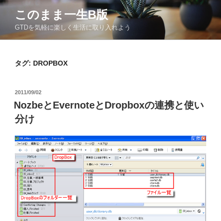
コ
このまま一生Β版
ン
GTDを気軽に楽しく生活に取り入れよう
テ
ン
ツ
タグ:
DROPBOX
へ
ス
キ
投
2011/09/02
ッ
稿
NozbeとEvernoteとDropboxの連携と使い
日:
プ
分け