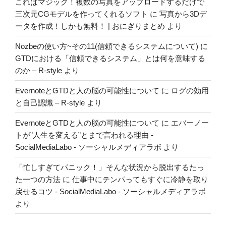
これはマジック！複数の写真をアップロードするだけで
三次元CGモデルを作ってくれるソフト
に
写真から3Dデ
ータを作成！しかも無料！ | おにぎりまとめ
より
Nozbeの使い方~その11(信頼できるシステムについて)
に
GTDにおける「信頼できるシステム」とは何を意味する
のか – R-style
より
EvernoteとGTDと人の脳の可能性について
に
ログの効用
と自己認識 – R-style
より
EvernoteとGTDと人の脳の可能性について
に
エバーノー
トが”人生を変える”とまで言われる理由 -
SocialMediaLabo - ソーシャルメディアラボ
より
「忙しすぎてパニック！」そんな状況から脱出するたっ
た一つの方法
に
仕事中にテンパってもすぐに冷静を取り
戻せるコツ - SocialMediaLabo - ソーシャルメディアラボ
より