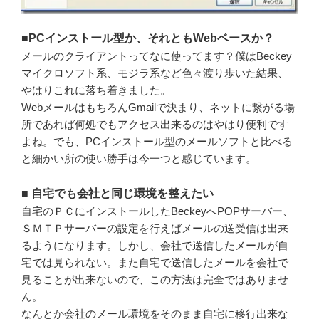
■PCインストール型か、それともWebベースか？
メールのクライアントってなに使ってます？僕はBeckey
マイクロソフト系、モジラ系など色々渡り歩いた結果、
やはりこれに落ち着きました。
WebメールはもちろんGmailで決まり、ネットに繋がる場
所であれば何処でもアクセス出来るのはやはり便利です
よね。でも、PCインストール型のメールソフトと比べる
と細かい所の使い勝手は今一つと感じています。
■ 自宅でも会社と同じ環境を整えたい
自宅のＰＣにインストールしたBeckeyへPOPサーバー、
ＳＭＴＰサーバーの設定を行えばメールの送受信は出来
るようになります。しかし、会社で送信したメールが自
宅では見られない。また自宅で送信したメールを会社で
見ることが出来ないので、この方法は完全ではありませ
ん。
なんとか会社のメール環境をそのまま自宅に移行出来な