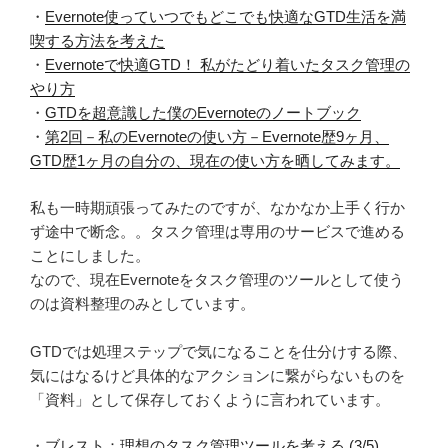
・
Evernote使っていつでもどこでも快適なGTD生活を満
喫する方法を考えた
・
Evernoteで快適GTD！ 私がたどり着いたタスク管理の
やり方
・
GTDを超意識した僕のEvernoteのノートブック
・
第2回－私のEvernoteの使い方－Evernote歴9ヶ月、
GTD歴1ヶ月の自分の、現在の使い方を晒してみます。
私も一時期頑張ってみたのですが、なかなか上手く行か
ず途中で断念。。タスク管理は専用のサービスで進める
ことにしました。
なので、現在Evernoteをタスク管理のツールとして使う
のは資料整理のみとしています。
GTDでは処理ステップで気になることを仕分けする際、
気にはなるけど具体的なアクションに繋がらないものを
「資料」として保存しておくように言われています。
・
ブレスト：理想のタスク管理ツールを考える (3/5)